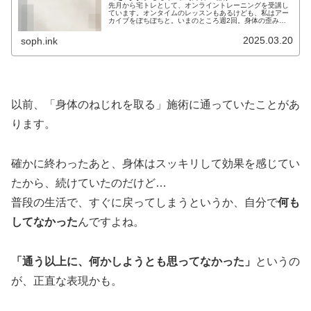
先月から宅トレとして、オンライントレーニングを受講し
ています。オンタイムのレッスンもあるけども、私はアー
カイブをぼちぼちと。いまのところ週2回。身体の歪みや
ねじれ、こわばりを取るストレッチが時間の大半。最後に
少しの筋トレ。歪みやねじれたまま...
2025.03.20
soph.ink
以前、「身体のねじれを取る」施術に通っていたことがあ
ります。
確かに終わったあと、身体はスッキリして効果を感じてい
たから、続けていたのだけど…
普段の生活で、すぐに戻ってしまうというか、自分で
何も
してなかった
んですよね。
「通う以上に、何かしようとも思ってなかった」
というの
が、正直な表現かも。