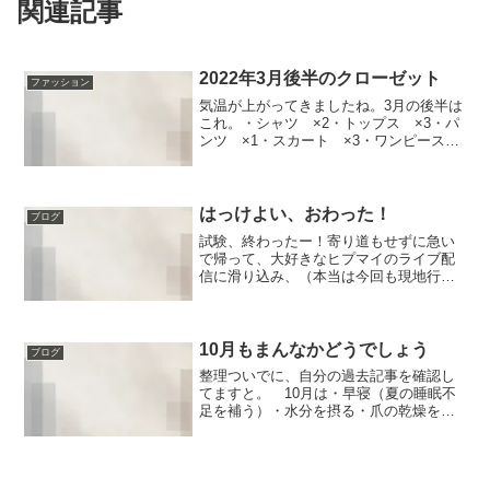
関連記事
2022年3月後半のクローゼット
ファッション
気温が上がってきましたね。3月の後半は
これ。・シャツ ×2・トップス ×3・パ
ンツ ×1・スカート ×3・ワンピース
×1トップスはニットからカットソー素材
に変わって、冬は履かないパンツを出し
てきました。残りは全部冬から継続。も
っと気温が上...
はっけよい、おわった！
ブログ
試験、終わったー！寄り道もせずに急い
で帰って、大好きなヒプマイのライブ配
信に滑り込み、（本当は今回も現地行き
たかった…！）お風呂に入ってご飯を食
べて、今はお酒を飲みながらなぜか（本
当になぜ？）嵐のライブフィルムが流れ
ています。あれだな。キラ...
10月もまんなかどうでしょう
ブログ
整理ついでに、自分の過去記事を確認し
てますと。 10月は・早寝（夏の睡眠不
足を補う）・水分を摂る・爪の乾燥をケ
アする・断捨離（トータルの物量を減ら
す）・カーテンを洗う・窓掃除などの大
掃除的な何かをやってますね。まーだい
たい考えるスケジュール...