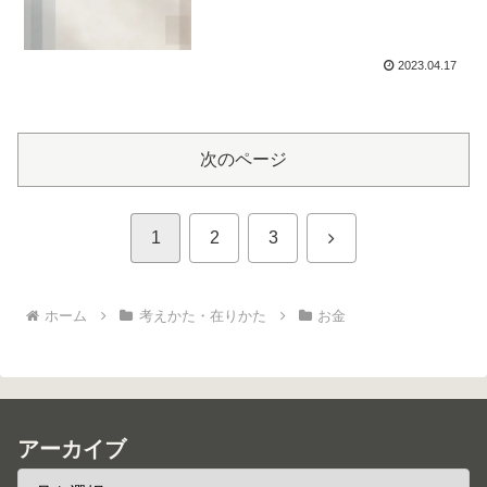
2023.04.17
次のページ
次
1
2
3
へ
ホーム
考えかた・在りかた
お金
アーカイブ