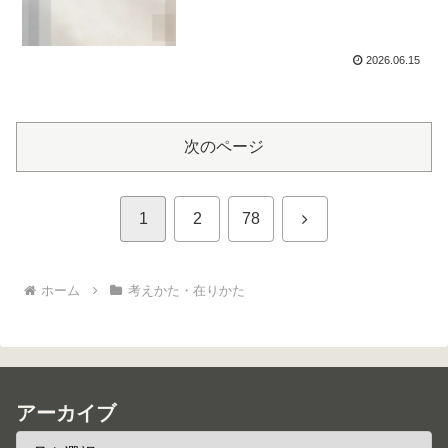
2026.06.15
次のページ
次
1
2
78
へ
ホーム
考えかた・在りかた
アーカイブ