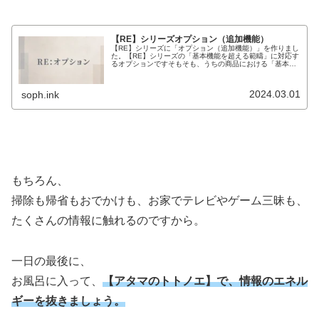
【RE】シリーズオプション（追加機能）
【RE】シリーズに「オプション（追加機能）」を作りまし
た。【RE】シリーズの「基本機能を超える範疇」に対応す
るオプションですそもそも、うちの商品における「基本」
「ベーシック」という表現は、シンプルや最低限という意
味ではありません。カバーする...
2024.03.01
soph.ink
もちろん、
掃除も帰省もおでかけも、お家でテレビやゲーム三昧も、
たくさんの情報に触れるのですから。
一日の最後に、
お風呂に入って、
【アタマのトトノエ】で、情報のエネル
ギーを抜きましょう。