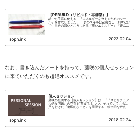
【REBUILD（リビルド・再構築）】
誰でも手軽に使える、「エネルギーを整えるためのツー
ル」を作成しました。 一切のスキルは必要なし！刺すだけ
で、自分の深いところにある『重いエネルギー』『歪んだ
エネルギー』『トラウマのエネルギー』などを解放・整
理・再構築できる、「ペン型のエネル...
2023.02.04
soph.ink
なお、書き込んだノートを持って、藤咲の個人セッション
に来ていただくのも超絶オススメです。
個人セッション
藤咲の提供する【個人セッション】は、「『スピリチュア
ル的な問題』の存在を”前提”としつつ、それでいて、地に
足を付けた『物理的なこと』を重視する、総合的な観点か
らの個別指導」です。いわゆる『スピリチュアルな世界』
に対して、『目に見えない世界』...
2018.02.24
soph.ink