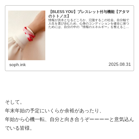
【BLESS YOU】ブレスレット付与機能【アタマ
のトトノエ】
情報が洪水となるどころか、氾濫するこの社会。自分軸で
人生を選び歩むため、心身のコンディションを健全に保つ
ためには、自分の中の『情報のエネルギー』を整えること
も、マストなセルフケアといえます。そこで、【BLESS
YOU】ブレスレットを用いた...
2025.08.31
soph.ink
そして。
年末年始の予定にいくらか余裕があったり、
年始から心機一転、自分と向き合うぞーーーーと意気込ん
でいる皆様。