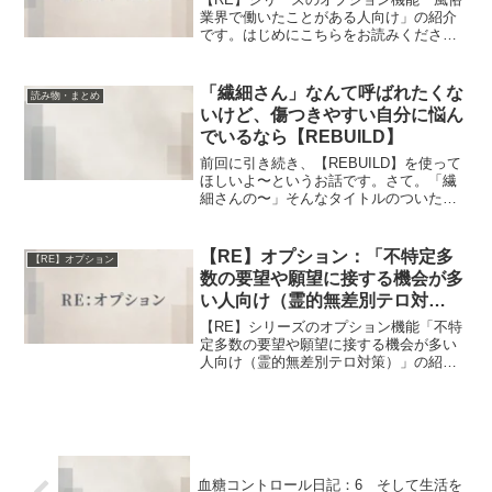
業界で働いたことがある人向け」の紹介
です。はじめにこちらをお読みくださ
い。このオプションが要るかもしれない
人所属する集団や組織には、各々特有の
ルールがあります生活する国や地域、自
「繊細さん」なんて呼ばれたくな
読み物・まとめ
分が所属している集団や組...
いけど、傷つきやすい自分に悩ん
でいるなら【REBUILD】
前回に引き続き、【REBUILD】を使って
ほしいよ〜というお話です。さて。「繊
細さんの〜」そんなタイトルのついた本
が売れたことで、メジャーな呼び方？と
なりましたが、本当に「繊細」な人は、
自分のことを「繊細」とは言わないので
【RE】オプション：「不特定多
【RE】オプション
は…？と、ちょっと...
数の要望や願望に接する機会が多
い人向け（霊的無差別テロ対
策）」
【RE】シリーズのオプション機能「不特
定多数の要望や願望に接する機会が多い
人向け（霊的無差別テロ対策）」の紹介
です。はじめにこちらをお読みくださ
い。このオプションが必要かもしれない
人不特定多数の「願い」「感情」「祈
り」が集まる場所に勤めてい...
血糖コントロール日記：6 そして生活を