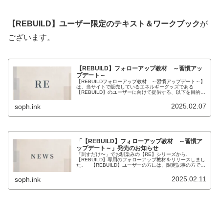
【REBUILD】ユーザー限定のテキスト＆ワークブック
が
ございます。
【REBUILD】フォローアップ教材 ～習慣アッ
プデート～
【REBUILDフォローアップ教材 ～習慣アップデート～】
は、当サイトで販売しているエネルギーグッズである
【REBUILD】のユーザーに向けて提供する、以下を目的と
したワークブックです。トラウマ体験によっていつの間に
か身に付いてしまっていた...
2025.02.07
soph.ink
「【REBUILD】フォローアップ教材 ～習慣ア
ップデート～」発売のお知らせ
「刺すだけ〜」でお馴染みの【RE】シリーズから、
【REBUILD】専用のフォローアップ教材をリリースしまし
た。 【REBUILD】ユーザーの方には、限定記事の方で去
年末より、制作過程を連載でお伝えしていましたが…つい
に完成、発売できるように...
2025.02.11
soph.ink