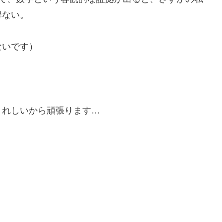
得ない。
ないです）
うれしいから頑張ります…
。
、