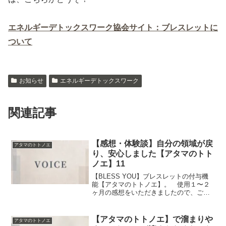
エネルギーデトックスワーク協会サイト：ブレスレットに
ついて
お知らせ
エネルギーデトックスワーク
関連記事
【感想・体験談】自分の領域が戻
アタマのトトノエ
り、安心しました【アタマのトト
ノエ】11
【BLESS YOU】ブレスレットの付与機
能【アタマのトトノエ】。 使用１〜２
ヶ月の感想をいただきましたので、ご紹
介します。Hさま、ありがとうございまし
た。先日いただいた、こちらの感想のそ
の後です。 髪サラサラ！頭スッキリ！
【アタマのトトノエ】で溜まりや
アタマのトトノエ
と楽しくお手入れ...