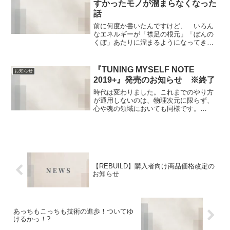
すかったモノが溜まらなくなった
話
前に何度か書いたんですけど、 いろん
なエネルギーが「襟足の根元」「ぼんの
くぼ」あたりに溜まるようになってき
て、髪が伸びていくにつれて、特にその
あたりのシャンプーを念入りにしていた
んですよ。もともと、長いこと短髪だっ
『TUNING MYSELF NOTE
お知らせ
た自分よりも、むしろ、クラ...
2019+』発売のお知らせ ※終了
時代は変わりました。これまでのやり方
が通用しないのは、物理次元に限らず、
心や魂の領域においても同様です。
『TUNING MYSELF NOTE 2019+』は、
1年の指針を立てて、目標を定め、実際に
行動していくためのノートです。毎年、
気持ち...
【REBUILD】購入者向け商品価格改定の
お知らせ
あっちもこっちも技術の進歩！ついてゆ
けるかっ！?