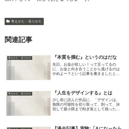
考えかた・在りかた
関連記事
『本質を掴む』というのはだな
考えかた・在りかた
先日。お金が欲しい！って言ってるの
に、お金と向き合うことから逃げるのは
やめよー？という記事を書きましたとこ
ろ・・・それを読んでくれた方から、
「（エネルギーを）わからないからって
逃げちゃダメだと思いました」と、東京
ワンデー講座のお申し込みをい...
『人生をデザインする』とは
考えかた・在りかた
少し前に読んだ作品に、「デザインは、
無限の可能性を切り取って、削って、決
別して最小限まで削ぎ落として残った結
果」と書いてあって、それがとても心に
残っていて。そのおかげで、『人生をデ
ザインする』という表現が、自分の中で
はじめて腑に落ちました。...
【過去記事】実験:「Aになったら