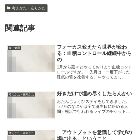
考えかた・在りかた
関連記事
フォーカス変えたら世界が変わ
食・健康
る：血糖コントロール継続中から
の
1月から延々とやっております血糖コント
ロールですが。 先月は「一度下がった
睡眠の質を改善する」をやってまし
た。 …で、夜の補食の工夫のかいあ
って、無事また眠れるようにはなりまし
た。本当に食事で睡眠が変わるからオド
好きだけで埋め尽くしたらんかい
考えかた・在りかた
ロキ…そして今、検証してい...
おたんじょうびステイをしてきました。
（7月のなにかは全て誕生日に絡める人
間）横浜で行われるライブのチケットが
取れたので、せっかくなら泊まっちゃお
う〜と。ホテルステイとライブと美味し
い朝ごはんと朝のベイサイドラン好きな
こと、てんこ盛りやーーー...
「アウトプットを意識して学びの
考えかた・在りかた
場に出る」ということ