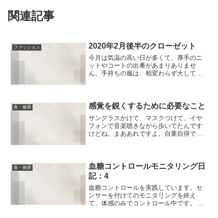
関連記事
2020年2月後半のクローゼット
ファッション
今月は気温の高い日が多くて、厚手のニ
ットやコートの出番があまりありませ
ん。手持ちの服は、相変わらず大して変
わりませんが…ニット ×3スカート ×3
パンツ ×2ワンピース ×3レイヤード用
カットソー ×1（若干増えた）着ていた
服の記録を、気温...
感覚を鋭くするために必要なこと
食・健康
サングラスかけて、マスクつけて、イヤ
フォンで音楽聴きながら歩いてたんです
けどね。まああれですよ。自業自得です
けども、外に向ける意識がめっちゃ鈍る
んで、結構危ないな、という思いをしま
した。加えてスマホなんか見てたら一発
だ！危機管理とか無理じゃ...
血糖コントロールモニタリング日
食・健康
記：4
血糖コントロールを実践しています。セ
ンサーを付けてのモニタリングを終え
て、体感のみでコントロール中です。 ひ
とまず。ホントに、いやほんとーに。身