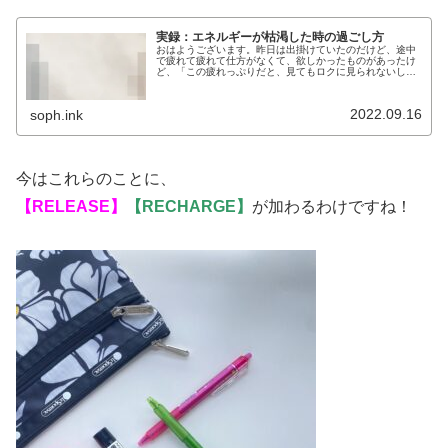
実録：エネルギーが枯渇した時の過ごし方
おはようございます。昨日は出掛けていたのだけど、途中
で疲れて疲れて仕方がなくて、欲しかったものがあったけ
ど、「この疲れっぷりだと、見てもロクに見られないし選
べない」と諦めて帰宅しました。疲れている時や調子の悪
い時に、重めの決断や買い物をして...
2022.09.16
soph.ink
今はこれらのことに、
【RELEASE】
【RECHARGE】
が加わるわけですね！