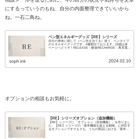
にするっていうのもね、自分の内面整理できていいから
ね。一石二鳥ね。
ペン型エネルギーグッズ【RE】シリーズ
自分の身体に刺して（ペン先を当てる）使う、ペンタイプ
のエネルギーグッズです。4種類出ております。詳細は各
ページへどうぞ！RELEASE：解放RECHARGE：再充電
REBOOT：再起動REBUILD：再構築【REBUILD】購入者
様向けオプ...
2024.02.10
soph.ink
オプションの相談もお気軽に。
【RE】シリーズオプション（追加機能）
【RE】シリーズに「オプション（追加機能）」を作りまし
た。【RE】シリーズの「基本機能を超える範疇」に対応す
るオプションですそもそも、うちの商品における「基本」
「ベーシック」という表現は、シンプルや最低限という意
味ではありません。カバーする...