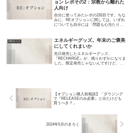
ョン レポその2：宗教から離れた
人向け
自分に使ってみたレポの2回目です。ちな
みに、REオプションに関しては、いずれ
についても自分には「問題も心当たりも
特になさそう」 or「 対処済み」との認識
です。そんな私が自分に使うとどうなる
のかを、ラフに書いてみます。（詳しい
エネルギーグッズ。年末のご褒美
ONカード
補足内容などは...
にしてくれまいか
先日発売したエネルギーグッズ、
『RECHARGE』が、残りわずかになりま
した。限定発売じゃないんですけど、と
りあえず最初に作ったのが10本だったの
で、もうなくなりそうなのです。（なぜ
少ないかというと、本数が多いと納期が
かかるから）次は年明け...
【オプション購入前相談】「ダウジング
で『RELEASEのみ必要』と出たけども
買うべき？」
2024年5月のきろく