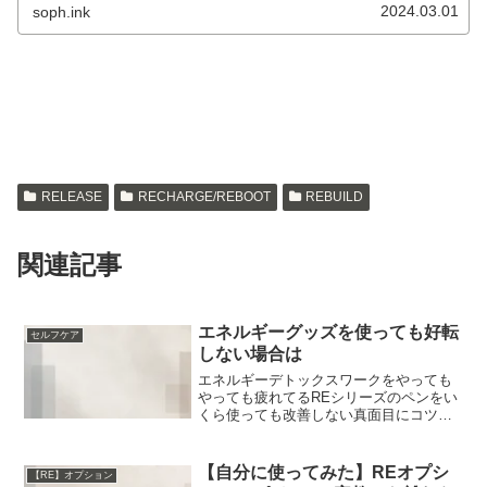
2024.03.01
soph.ink
RELEASE
RECHARGE/REBOOT
REBUILD
関連記事
エネルギーグッズを使っても好転
セルフケア
しない場合は
エネルギーデトックスワークをやっても
やっても疲れてるREシリーズのペンをい
くら使っても改善しない真面目にコツコ
ツやっているのに状況や体調が改善しな
い場合。改善の手段は別の方法にある、
という可能性を考えましょう。っていう
【自分に使ってみた】REオプシ
【RE】オプション
か、こういう時はまず、...