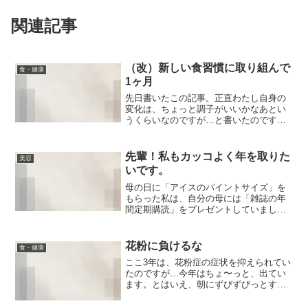
関連記事
（改）新しい食習慣に取り組んで
食・健康
1ヶ月
先日書いたこの記事。正直わたし自身の
変化は、ちょっと調子がいいかなあとい
うくらいなのですが…と書いたのです
が、本当にそうなのか？と改めて書き直
したのが、今回の記事でございます。今
日ね、いつものように走りながら、「う
先輩！私もカッコよく年を取りた
美容
ーん、いつもより快調に走れ...
いです。
母の日に「アイスのパイントサイズ」を
もらった私は、自分の母には「雑誌の年
間定期購読」をプレゼントしていまし
た。ついでに私も読ませてもらっている
のですが、その雑誌で、とある素敵すぎ
るお姉様を知りまして、一気に著書を読
花粉に負けるな
食・健康
み、インスタもフォロー！川...
ここ3年は、花粉症の症状を抑えられてい
たのですが…今年はちょ〜っと、出てい
ます。とはいえ、朝にずびずびっとする
くらいで、薬も飲まず、メガネもかけず
で、普通に生活したりランニングもでき