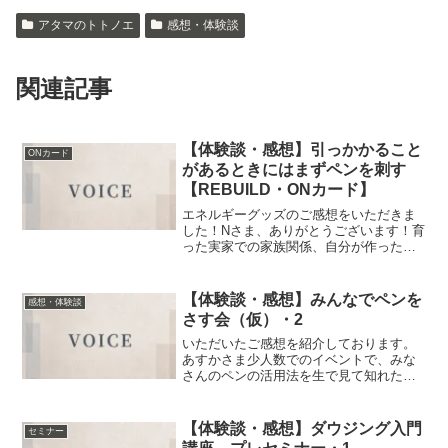
アタマのトトノエ
感想・体験談
関連記事
【体験談・感想】引っかかること
ONカード
があるときにはまずペンを刺す
【REBUILD・ONカード】
エネルギーグッズのご感想をいただきま
した！Nさま、ありがとうございます！育
った実家での家族関係、自分が作った今
の家族関係、どちらもご自身が無理な
く、心地よい距離感になりつつあるよう
で、何よりです。また、ご自身が楽しん
【体験談・感想】みんなでペンを
感想・体験談
だり挑戦していく姿が、お...
さす会（仮）・2
いただいたご感想を紹介しております。
あすかさま少人数でのイベントで、みな
さんのペンの活用法を生で見て知れたこ
とが有益でした。お勧めの使用法や、ど
んな時に使っているのか、2本刺した場合
の実演、当たる場所の細かさなど、どれ
【体験談・感想】ダウジング入門
セミナー
も参考になることばかり...