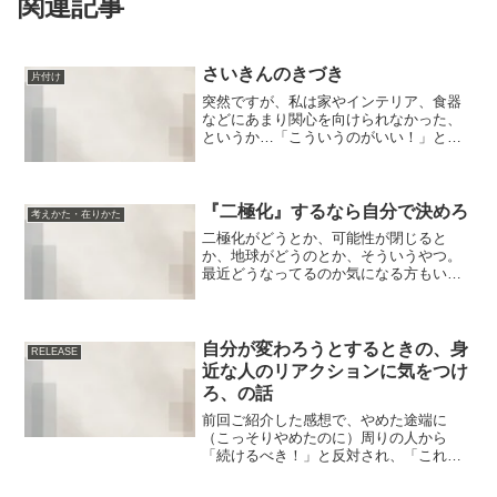
関連記事
さいきんのきづき
片付け
突然ですが、私は家やインテリア、食器
などにあまり関心を向けられなかった、
というか…「こういうのがいい！」とい
う理想のイメージというものが昔からあ
りません。ないというか、持てない。家
とかに限らずですけども。自分にとって
の理想や成功、幸せ像とか...
『二極化』するなら自分で決めろ
考えかた・在りかた
二極化がどうとか、可能性が閉じると
か、地球がどうのとか、そういうやつ。
最近どうなってるのか気になる方もいる
ようです。…私に直接聞いてくる人は、
あまりいないのですが（笑）まま、たま
ーーーに聞かれることもあるのですが、
どちらかというと不思議なの...
自分が変わろうとするときの、身
RELEASE
近な人のリアクションに気をつけ
ろ、の話
前回ご紹介した感想で、やめた途端に
（こっそりやめたのに）周りの人から
「続けるべき！」と反対され、「これマ
イコさんが言ってたやつだ！」と笑って
しまいました。っていう下りがありまし