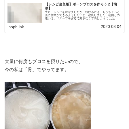
【レシピ改良版】ボーンブロスを作ろう 2【簡
単】
先月、レシピを載せましたが、続けるには、もうちょっと
楽に作業ができるようしたいと、改良しました。初回との
違いは、『スープをざるで漉さなくて済むようにした』こ
とです。上の写真のようにやると、ザルで漉す手間がいる
んですね。でもこのまま、毎日火入...
2020.03.04
soph.ink
大量に何度もブロスを摂りたいので、
今の私は「骨」でやってます。