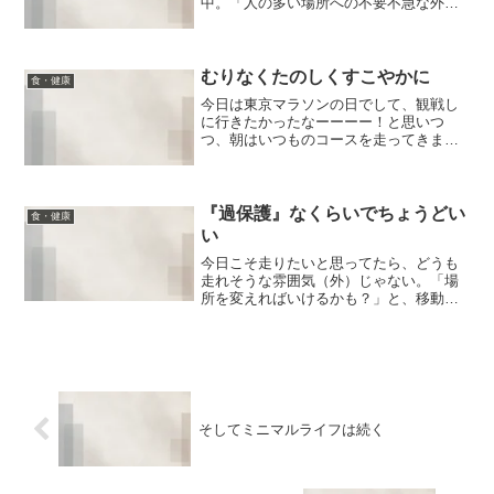
中。「人の多い場所への不要不急な外出
は避ける」というのは、取るべき対処法
だと思います。「絶対出るな」という話
ではなく、メリハリをつけましょうとい
うことですね。私もライ...
むりなくたのしくすこやかに
食・健康
今日は東京マラソンの日でして、観戦し
に行きたかったなーーーー！と思いつ
つ、朝はいつものコースを走ってきまし
た。休憩は、ほぼ湖サイズな大きな池の
ほとり。（葛飾の水元公園です）たぷた
ぷという水の音を聞いて日に当たってい
るだけで、デトックス＆チャ...
『過保護』なくらいでちょうどい
食・健康
い
今日こそ走りたいと思ってたら、どうも
走れそうな雰囲気（外）じゃない。「場
所を変えればいけるかも？」と、移動し
たら、その短い移動中でこっっっってり
たっぷり不要なエネルギーがついたよう
で、髪の毛なんて毛先がカッチカチ。う
そーんってくらいに固まっ...
そしてミニマルライフは続く