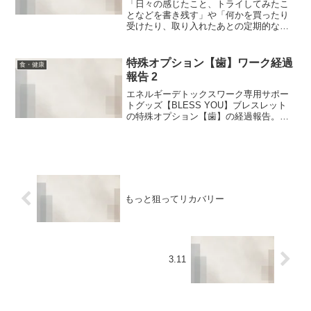
【アタマのトトノエ】の必要性
「日々の感じたこと、トライしてみたこ
となどを書き残す」や「何かを買ったり
受けたり、取り入れたあとの定期的な振
り返り」は、「自分の変化・成長の記
録」でもあります。なので、やったほう
が断然良いよ！と口を酸っぱくして私も
特殊オプション【歯】ワーク経過
食・健康
言うのですが… いざ始め...
報告 2
エネルギーデトックスワーク専用サポー
トグッズ【BLESS YOU】ブレスレット
の特殊オプション【歯】の経過報告。前
回のはこちら。月1くらいで歯科医院に通
って、クリーニングと口腔内のチェック
をしてもらっています。オプションを作
って以来、歯への...
もっと狙ってリカバリー
3.11