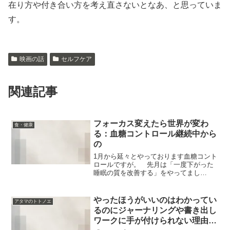
在り方や付き合い方を考え直さないとなあ、と思っていま
す。
映画の話
セルフケア
関連記事
フォーカス変えたら世界が変わ
食・健康
る：血糖コントロール継続中から
の
1月から延々とやっております血糖コント
ロールですが。 先月は「一度下がった
睡眠の質を改善する」をやってまし
た。 …で、夜の補食の工夫のかいあ
って、無事また眠れるようにはなりまし
た。本当に食事で睡眠が変わるからオド
やったほうがいいのはわかってい
アタマのトトノエ
ロキ…そして今、検証してい...
るのにジャーナリングや書き出し
ワークに手が付けられない理由：