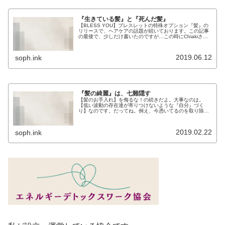
『生きている髪』と『死んだ髪』
【BLESS YOU】ブレスレットの特殊オプション『髪』の
リリースで、ヘアケアの話題が続いております。この記事
の最後で、少しだけ書いたのですが…この時にChiakiさん
のサロンにて、とある高次の存在から直接聞いた『髪のエ
ネルギーに関する話』...
2019.06.12
soph.ink
『髪の綺麗』は、七難隠す
【髪のお手入れ】を侮るな！の続きだよ。大事なのは。
【低い波動の存在達が寄りつけないような『自分』づく
り】なのです。だってね。例え、今憑いてるのを取り除い
たって、本人が変わらない限り、その『憑きやすい自分』
は変わらないんだもの。空いたところに...
2019.02.22
soph.ink