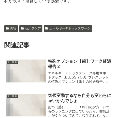
私が設立・運営している協会です。
美容
セルフケア
エネルギーデトックスワーク
関連記事
特殊オプション【歯】ワーク経過
食・健康
報告 2
エネルギーデトックスワーク専用サポー
トグッズ【BLESS YOU】ブレスレット
の特殊オプション【歯】の経過報告。前
回のはこちら。月1くらいで歯科医院に通
って、クリーニングと口腔内のチェック
をしてもらっています。オプションを作
気候変動するなら自分も変わらに
食・健康
って以来、歯への...
ゃいかんでしょ
あつ（熱）ーーーー！昨日の夕方、いつ
ものランニングに出ていったら、突然足
元がぐらついてきて、後半走れず。なん