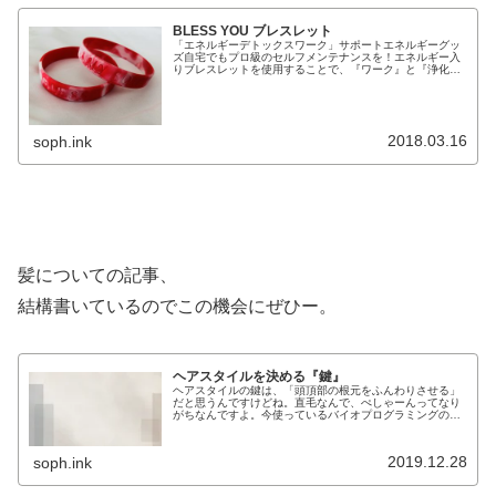
BLESS YOU ブレスレット
「エネルギーデトックスワーク」サポートエネルギーグッ
ズ自宅でもプロ級のセルフメンテナンスを！エネルギー入
りブレスレットを使用することで、『ワーク』と『浄化』
を強力サポート！【BLESS YOU ブレスレット】『エネル
ギーデトックスワーク』と...
2018.03.16
soph.ink
髪についての記事、
結構書いているのでこの機会にぜひー。
ヘアスタイルを決める『鍵』
ヘアスタイルの鍵は、「頭頂部の根元をふんわりさせる」
だと思うんですけどね。直毛なんで、ぺしゃーんってなり
がちなんですよ。今使っているバイオプログラミングのヘ
アアイロンで、だいぶ改善されているんですけども、ワッ
クスとかスプレーとかも役に立たな...
2019.12.28
soph.ink