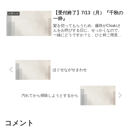
とか歩いて帰宅しました。ひょっとし
て：熱中症帰宅してすぐにクエン酸と水
分を流し込み。お風呂に入ったら落ち着
【受付終了】7/13（月）『千秋の
お知らせ
いたんですけど…この夏もま...
一枠』
髪を切ってもらうため、藤咲がChiakiさ
んをお呼びする日に、せっかくなので、
一緒にどうですか？と、ひと枠ご用意し
ました。それが「千秋の一枠」です。ヘ
アスタイルを作るには、自分のライフス
タイルや好みを振り返って確認する作業
が大事です。Chi...
ほぐせながせまわせ
汚れてから掃除しようとするから
コメント