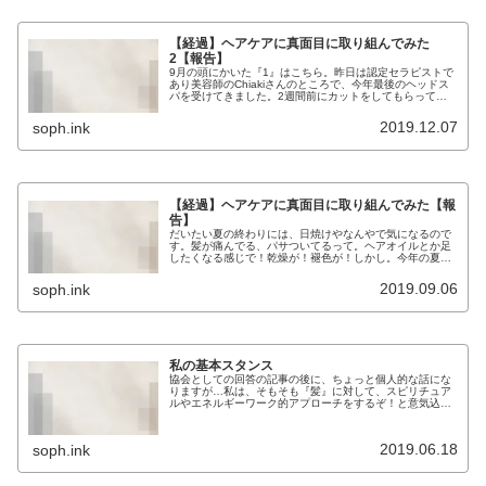
【経過】ヘアケアに真面目に取り組んでみた
2【報告】
9月の頭にかいた『1』はこちら。昨日は認定セラピストで
あり美容師のChiakiさんのところで、今年最後のヘッドス
パを受けてきました。2週間前にカットをしてもらってか
ら、すこし毛先の引っ掛かりが気になっていたり、頭の後
ろの方の（不要なエネルギ...
2019.12.07
soph.ink
【経過】ヘアケアに真面目に取り組んでみた【報
告】
だいたい夏の終わりには、日焼けやなんやで気になるので
す。髪が痛んでる、パサついてるって。ヘアオイルとか足
したくなる感じで！乾燥が！褪色が！しかし。今年の夏も
終盤になった今。去年までとは全然違ううううう！毛先ま
でみちっとしとーーーる！オイルと...
2019.09.06
soph.ink
私の基本スタンス
協会としての回答の記事の後に、ちょっと個人的な話にな
りますが…私は、そもそも『髪』に対して、スピリチュア
ルやエネルギーワーク的アプローチをするぞ！と意気込ん
でいたわけではなくですね…基本的に、その人を調整しよ
うとすると、必然的に全身くまなく...
2019.06.18
soph.ink